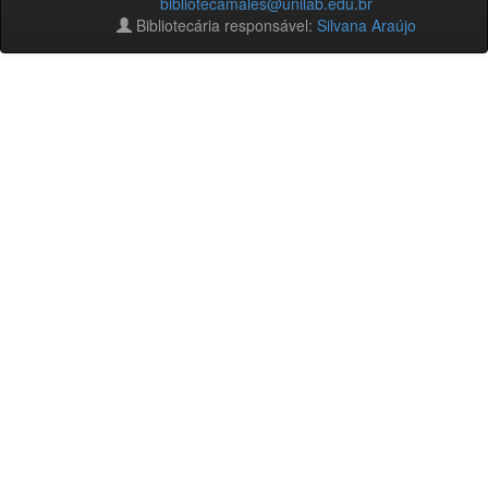
bibliotecamales@unilab.edu.br
Bibliotecária responsável:
Silvana Araújo