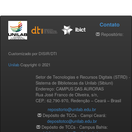
Contato
Repositório:
Customizado por DISIR/DTI
Unilab
Copyright © 2021
Setor de Tecnologias e Recursos Digitais (STRD) -
Sistema de Bibliotecas da Unilab (Sibiuni)
Endereço: CAMPUS DAS AURORAS
Rua José Franco de Oliveira, s/n,
CEP.: 62.790-970, Redenção – Ceará – Brasil
repositorio@unilab.edu.br
Depósito de TCCs - Campi Ceará:
depositotcc@unilab.edu.br
Depósito de TCCs - Campus Bahia: