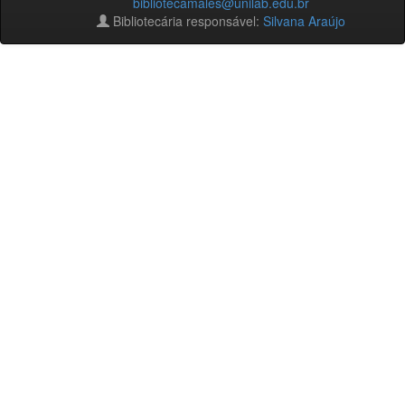
bibliotecamales@unilab.edu.br
Bibliotecária responsável:
Silvana Araújo