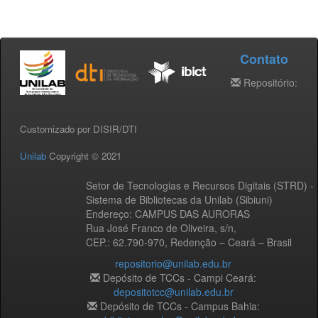
Contato
Repositório:
Customizado por DISIR/DTI
Unilab
Copyright © 2021
Setor de Tecnologias e Recursos Digitais (STRD) -
Sistema de Bibliotecas da Unilab (Sibiuni)
Endereço: CAMPUS DAS AURORAS
Rua José Franco de Oliveira, s/n,
CEP.: 62.790-970, Redenção – Ceará – Brasil
repositorio@unilab.edu.br
Depósito de TCCs - Campi Ceará:
depositotcc@unilab.edu.br
Depósito de TCCs - Campus Bahia: