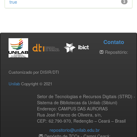
true
3
Contato
Repositório:
Customizado por DISIR/DTI
Unilab
Copyright © 2021
Setor de Tecnologias e Recursos Digitais (STRD) -
Sistema de Bibliotecas da Unilab (Sibiuni)
Endereço: CAMPUS DAS AURORAS
Rua José Franco de Oliveira, s/n,
CEP.: 62.790-970, Redenção – Ceará – Brasil
repositorio@unilab.edu.br
Depósito de TCCs - Campi Ceará: