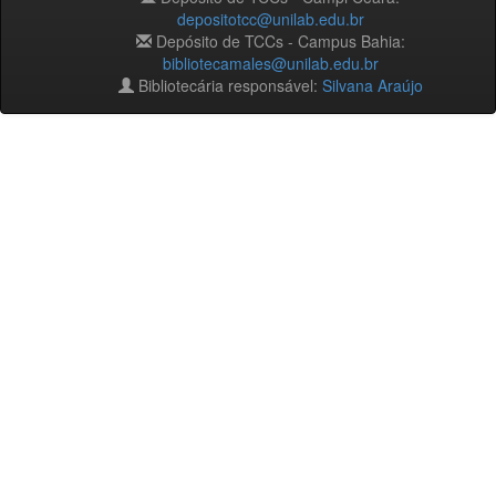
depositotcc@unilab.edu.br
Depósito de TCCs - Campus Bahia:
bibliotecamales@unilab.edu.br
Bibliotecária responsável:
Silvana Araújo