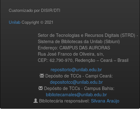
Customizado por DISIR/DTI
Unilab
Copyright © 2021
Setor de Tecnologias e Recursos Digitais (STRD) -
Sistema de Bibliotecas da Unilab (Sibiuni)
Endereço: CAMPUS DAS AURORAS
Rua José Franco de Oliveira, s/n,
CEP.: 62.790-970, Redenção – Ceará – Brasil
repositorio@unilab.edu.br
Depósito de TCCs - Campi Ceará:
depositotcc@unilab.edu.br
Depósito de TCCs - Campus Bahia:
bibliotecamales@unilab.edu.br
Bibliotecária responsável:
Silvana Araújo