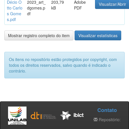
Décio O
2023_art_
203,79
Adobe
Visualizar/Abrir
tto Carlo
dgomes.p
kB
PDF
s Gome
df
s.pdf
Mostrar registro completo do item
Visualizar estatísticas
Os itens no repositório estão protegidos por copyright, com
todos os direitos reservados, salvo quando é indicado o
contrário.
Contato
Repositório: