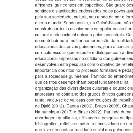
africanos, guineenses em específico. São guardiõe
sentidos e significados endossados pelos povos gu
pela sua sociedade, cultura, seu modo de ser e for
e ler o mundo. Sendo assim, na Guiné-Bissau, não 
construir currículo escolar sem se apoiar nessa he
cultural e educacional deixado pelos ancestrais. C
de contribuir para melhor compreensão da realidad
educacional dos povos guineenses, para a constru
currículo escolar que respeite e dialogue com a div
educacional impressas no cotidiano dos guineenses
desenvolveu esta pesquisa com o objetivo de refleti
importância dos ritos no processo formativo e peda
para a sociedade guineense. Partindo do entendim
que os ritos desempenham papel fundamental na
organização das diversidades culturais e educacion
impressas no cotidiano dos grupos étnicos guineen
tanto, valeu-se de valiosas contribuições de trabal
de Djaló (2012), Canda (2006), Braço (2008), Chau
Namuholopa (2017) e Binze (2022). Partindo duma
abordagem qualitativa, utilizando a pesquisa do tipo
bibliográfico, refletiu-se sobre a necessidade de um 
que leve em conta a realidade social dos guineense