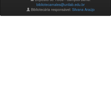
bibliotecamales@unilab.edu.br
Bibliotecária responsável:
Silvana Araújo