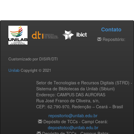
Contato
Repositório:
Customizado por DISIR/DTI
Unilab
Copyright © 2021
Setor de Tecnologias e Recursos Digitais (STRD) -
Sistema de Bibliotecas da Unilab (Sibiuni)
Endereço: CAMPUS DAS AURORAS
Rua José Franco de Oliveira, s/n,
CEP.: 62.790-970, Redenção – Ceará – Brasil
repositorio@unilab.edu.br
Depósito de TCCs - Campi Ceará:
depositotcc@unilab.edu.br
Depósito de TCCs - Campus Bahia: