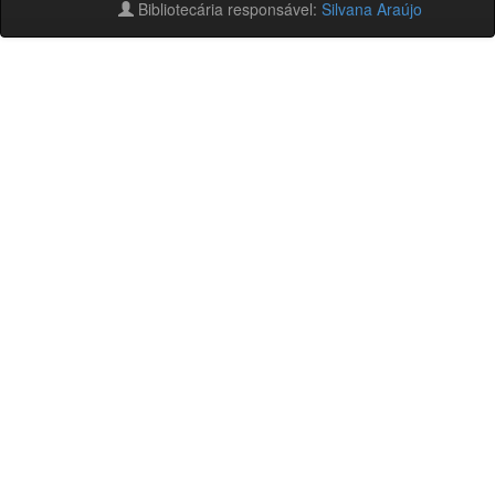
Bibliotecária responsável:
Silvana Araújo