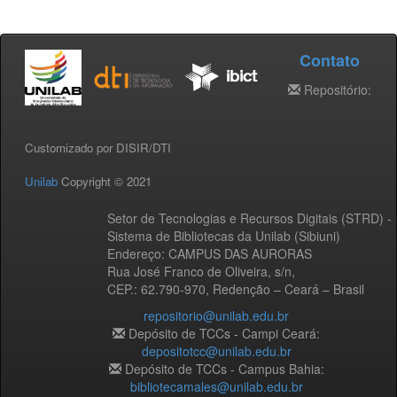
Contato
Repositório:
Customizado por DISIR/DTI
Unilab
Copyright © 2021
Setor de Tecnologias e Recursos Digitais (STRD) -
Sistema de Bibliotecas da Unilab (Sibiuni)
Endereço: CAMPUS DAS AURORAS
Rua José Franco de Oliveira, s/n,
CEP.: 62.790-970, Redenção – Ceará – Brasil
repositorio@unilab.edu.br
Depósito de TCCs - Campi Ceará:
depositotcc@unilab.edu.br
Depósito de TCCs - Campus Bahia:
bibliotecamales@unilab.edu.br