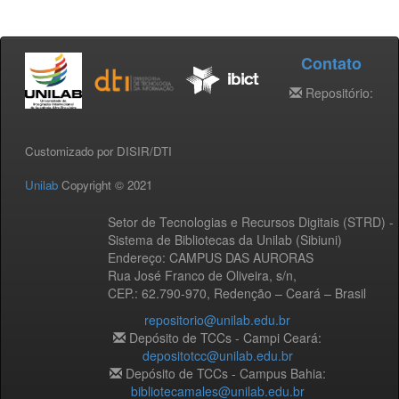
Contato
Repositório:
Customizado por DISIR/DTI
Unilab
Copyright © 2021
Setor de Tecnologias e Recursos Digitais (STRD) -
Sistema de Bibliotecas da Unilab (Sibiuni)
Endereço: CAMPUS DAS AURORAS
Rua José Franco de Oliveira, s/n,
CEP.: 62.790-970, Redenção – Ceará – Brasil
repositorio@unilab.edu.br
Depósito de TCCs - Campi Ceará:
depositotcc@unilab.edu.br
Depósito de TCCs - Campus Bahia:
bibliotecamales@unilab.edu.br