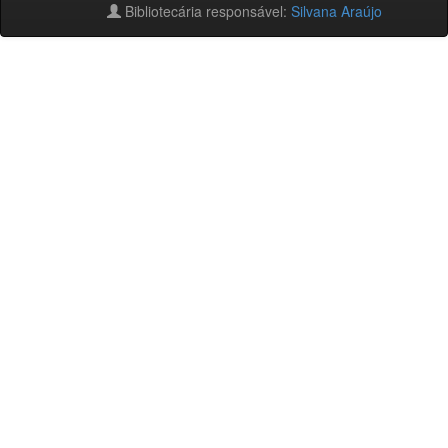
Bibliotecária responsável:
Silvana Araújo