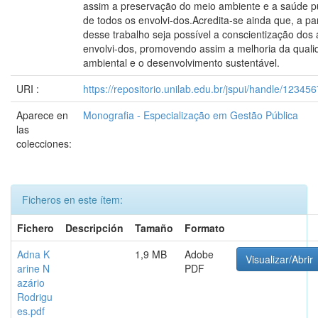
assim a preservação do meio ambiente e a saúde p
de todos os envolvi-dos.Acredita-se ainda que, a par
desse trabalho seja possível a conscientização dos 
envolvi-dos, promovendo assim a melhoria da quali
ambiental e o desenvolvimento sustentável.
URI :
https://repositorio.unilab.edu.br/jspui/handle/12345
Aparece en
Monografia - Especialização em Gestão Pública
las
colecciones:
Ficheros en este ítem:
Fichero
Descripción
Tamaño
Formato
Adna K
1,9 MB
Adobe
Visualizar/Abrir
arine N
PDF
azário
Rodrigu
es.pdf