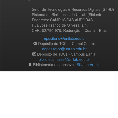
Setor de Tecnologias e Recursos Digitais (STRD) -
Sistema de Bibliotecas da Unilab (Sibiuni)
Endereço: CAMPUS DAS AURORAS
Rua José Franco de Oliveira, s/n,
CEP.: 62.790-970, Redenção – Ceará – Brasil
repositorio@unilab.edu.br
Depósito de TCCs - Campi Ceará:
depositotcc@unilab.edu.br
Depósito de TCCs - Campus Bahia:
bibliotecamales@unilab.edu.br
Bibliotecária responsável:
Silvana Araújo