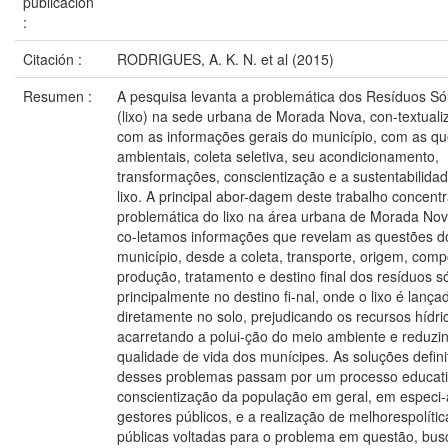
publicación
:
Citación :
RODRIGUES, A. K. N. et al (2015)
Resumen :
A pesquisa levanta a problemática dos Resíduos Só
(lixo) na sede urbana de Morada Nova, con-textual
com as informações gerais do município, com as q
ambientais, coleta seletiva, seu acondicionamento,
transformações, conscientização e a sustentabilida
lixo. A principal abor-dagem deste trabalho concent
problemática do lixo na área urbana de Morada No
co-letamos informações que revelam as questões do
município, desde a coleta, transporte, origem, comp
produção, tratamento e destino final dos resíduos só
principalmente no destino fi-nal, onde o lixo é lança
diretamente no solo, prejudicando os recursos hídri
acarretando a polui-ção do meio ambiente e reduzi
qualidade de vida dos munícipes. As soluções defini
desses problemas passam por um processo educati
conscientização da população em geral, em especi-
gestores públicos, e a realização de melhorespolític
públicas voltadas para o problema em questão, bu