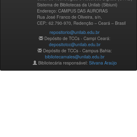
Sistema de Bibliotecas da Unilab (Sibiuni)
Endereço: CAMPUS DAS AURORAS
Rua José Franco de Oliveira, s/n,
CEP.: 62.790-970, Redenção – Ceará – Brasil
repositorio@unilab.edu.br
Depósito de TCCs - Campi Ceará:
depositotcc@unilab.edu.br
Depósito de TCCs - Campus Bahia:
bibliotecamales@unilab.edu.br
Bibliotecária responsável:
Silvana Araújo