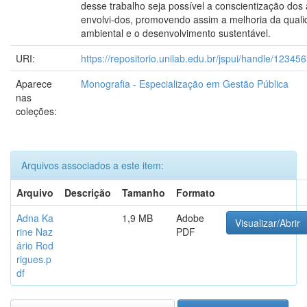
desse trabalho seja possível a conscientização dos 
envolvi-dos, promovendo assim a melhoria da qual
ambiental e o desenvolvimento sustentável.
URI:
https://repositorio.unilab.edu.br/jspui/handle/1234
Aparece
Monografia - Especialização em Gestão Pública
nas
coleções:
Arquivos associados a este item:
Arquivo
Descrição
Tamanho
Formato
Adna Ka
1,9 MB
Adobe
Visualizar/Abrir
rine Naz
PDF
ário Rod
rigues.p
df