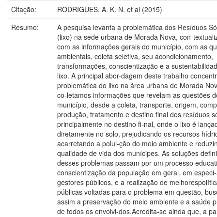
Citação:
RODRIGUES, A. K. N. et al (2015)
Resumo:
A pesquisa levanta a problemática dos Resíduos Só
(lixo) na sede urbana de Morada Nova, con-textual
com as informações gerais do município, com as q
ambientais, coleta seletiva, seu acondicionamento,
transformações, conscientização e a sustentabilida
lixo. A principal abor-dagem deste trabalho concent
problemática do lixo na área urbana de Morada No
co-letamos informações que revelam as questões do
município, desde a coleta, transporte, origem, comp
produção, tratamento e destino final dos resíduos só
principalmente no destino fi-nal, onde o lixo é lança
diretamente no solo, prejudicando os recursos hídri
acarretando a polui-ção do meio ambiente e reduzi
qualidade de vida dos munícipes. As soluções defini
desses problemas passam por um processo educati
conscientização da população em geral, em especi-
gestores públicos, e a realização de melhorespolíti
públicas voltadas para o problema em questão, bu
assim a preservação do meio ambiente e a saúde p
de todos os envolvi-dos.Acredita-se ainda que, a par