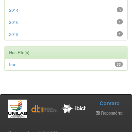
2014
3
2016
1
2019
1
Has File(s)
true
33
Contato
Repositório: