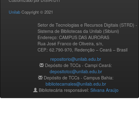
Customizado por DISIR/DTI
Unilab
Copyright © 2021
Setor de Tecnologias e Recursos Digitais (STRD) -
Sistema de Bibliotecas da Unilab (Sibiuni)
Endereço: CAMPUS DAS AURORAS
Rua José Franco de Oliveira, s/n,
CEP.: 62.790-970, Redenção – Ceará – Brasil
repositorio@unilab.edu.br
Depósito de TCCs - Campi Ceará:
depositotcc@unilab.edu.br
Depósito de TCCs - Campus Bahia:
bibliotecamales@unilab.edu.br
Bibliotecária responsável:
Silvana Araújo