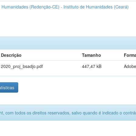
m Humanidades (Redenção-CE) - Instituto de Humanidades (Ceará)
Descrição
Tamanho
Form
2020_proj_bsadjo.pdf
447,47 kB
Adob
tísticas
ht, com todos os direitos reservados, salvo quando é indicado o contrár