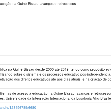
ducação na Guiné-Bissau: avanços e retrocessos
ública na Guiné-Bissau desde 2000 até 2019, tendo como propósito ev
, frisando sobre o sistema e os processos educativo pós-independênci
tivação dos direitos educativos até aos dias atuais, e na criação de
dilemas de acesso à educação na Guiné-Bissau: avanços e retrocessos.
s, Universidade da Integração Internacional da Lusofonia Afro-Brasil
i/handle/123456789/6680