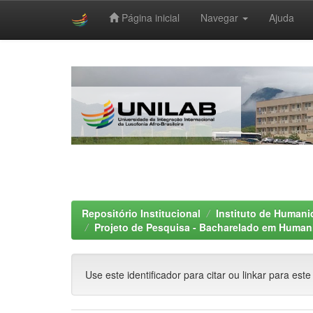
Página inicial
Navegar
Ajuda
Skip
navigation
Repositório Institucional
Instituto de Humani
Projeto de Pesquisa - Bacharelado em Human
Use este identificador para citar ou linkar para este