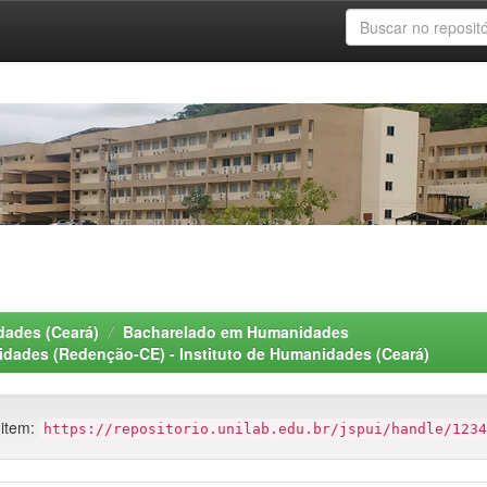
dades (Ceará)
Bacharelado em Humanidades
idades (Redenção-CE) - Instituto de Humanidades (Ceará)
 item:
https://repositorio.unilab.edu.br/jspui/handle/1234