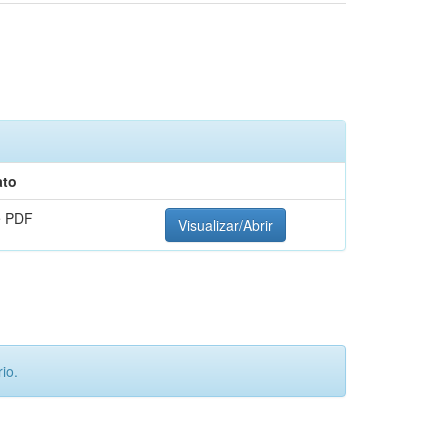
ato
e PDF
Visualizar/Abrir
io.