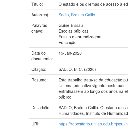
Título:
O estado e os dilemas de acesso à e
Autor(es):
Sadjo, Braima Calilo
Palavras-
Guiné-Bissau
chave:
Escolas públicas
Ensino e aprendizagem
Educação
Data do
15-Jan-2020
documento:
Citação:
SADJO, B. C. (2020)
Resumo:
Este trabalho trata-se da educação p
sistema educativo vigente neste país
entralhassem ao longo dos anos na efe
público.
Descrição:
SADJO, Braima Calilo. O estado e os 
Humanidades, Instituto de Humanidade
URI:
https://repositorio.unilab.edu.br/jspu