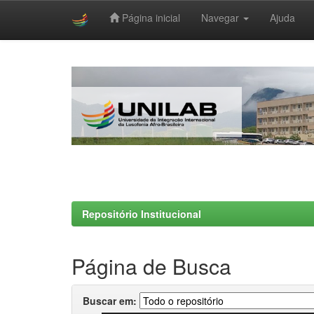
Página inicial
Navegar
Ajuda
Skip
navigation
Repositório Institucional
Página de Busca
Buscar em: