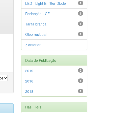
LED - Light Emitter Diode
1
Redenção - CE
1
Tarifa branca
1
Óleo residual
1
< anterior
Data de Publicação
2019
2
2016
1
2018
1
Has File(s)