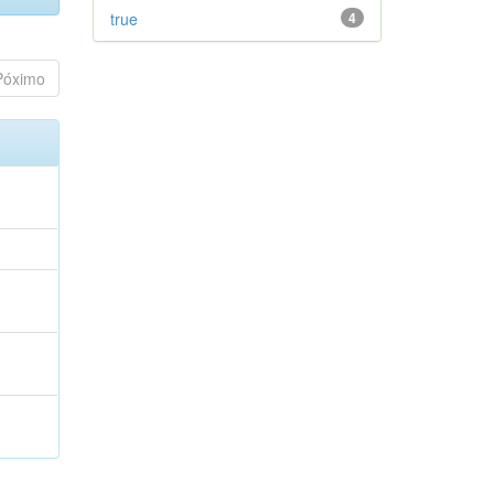
true
4
Póximo