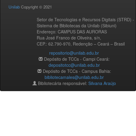
Unilab
Copyright © 2021
Setor de Tecnologias e Recursos Digitais (STRD) -
Sistema de Bibliotecas da Unilab (Sibiuni)
Endereço: CAMPUS DAS AURORAS
Rua José Franco de Oliveira, s/n,
CEP.: 62.790-970, Redenção – Ceará – Brasil
repositorio@unilab.edu.br
Depósito de TCCs - Campi Ceará:
depositotcc@unilab.edu.br
Depósito de TCCs - Campus Bahia:
bibliotecamales@unilab.edu.br
Bibliotecária responsável:
Silvana Araújo