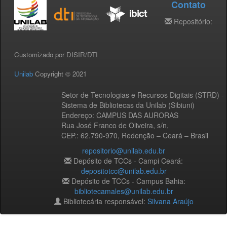
Contato
Repositório:
Customizado por DISIR/DTI
Unilab
Copyright © 2021
Setor de Tecnologias e Recursos Digitais (STRD) -
Sistema de Bibliotecas da Unilab (Sibiuni)
Endereço: CAMPUS DAS AURORAS
Rua José Franco de Oliveira, s/n,
CEP.: 62.790-970, Redenção – Ceará – Brasil
repositorio@unilab.edu.br
Depósito de TCCs - Campi Ceará:
depositotcc@unilab.edu.br
Depósito de TCCs - Campus Bahia:
bibliotecamales@unilab.edu.br
Bibliotecária responsável:
Silvana Araújo