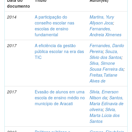
Data do
Título
Autor(es)
documento
2014
A participação do
Martins, Yury
conselho escolar nas
Allyson Joca
;
escolas de ensino
Fernandes,
fundamental
Andreia Ximenes
2017
A eficiência da gestão
Fernandes, Danilo
pública escolar na era das
Pereira
;
Souza,
TIC
Silvio dos Santos
;
Silva, Simone
Sousa Ferreira da
;
Freitas,Tatiane
Alves de
2017
Evasão de alunos em uma
Silvia, Emerson
escola de ensino médio no
Nilson da
;
Santos,
município de Aracati
Maria Edínavia de
oliveira
;
Silvia,
Marta Lúcia dos
Santos