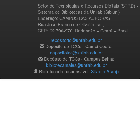
Setor de Tecnologias e Recursos Digitais (STRD) -
Sistema de Bibliotecas da Unilab (Sibiuni)
Endereço: CAMPUS DAS AURORAS
Rua José Franco de Oliveira, s/n,
CEP.: 62.790-970, Redenção – Ceará – Brasil
repositorio@unilab.edu.br
Depósito de TCCs - Campi Ceará:
depositotcc@unilab.edu.br
Depósito de TCCs - Campus Bahia:
bibliotecamales@unilab.edu.br
Bibliotecária responsável:
Silvana Araújo