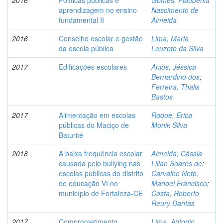
2016
Políticas públicas e
Gomes, Flaubênia
aprendizagem no ensino
Nascimento de
fundamental II
Almeida
2016
Conselho escolar e gestão
Lima, Maria
da escola pública
Leuzete da Silva
2017
Edificações escolares
Anjos, Jéssica
Bernardino dos
;
Ferreira, Thalis
Bastos
2017
Alimentação em escolas
Roque, Erica
públicas do Maciço de
Monik Silva
Baturité
2018
A baixa frequência escolar
Almeida, Cássia
causada pelo bullying nas
Lilian Soares de
;
escolas públicas do distrito
Carvalho Neto,
de educação VI no
Manoel Francisco
;
município de Fortaleza-CE
Costa, Roberto
Reury Dantas
2017
Comprometimento
Lima, Antonio