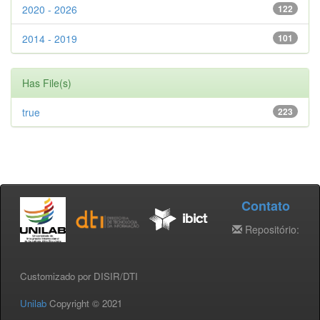
2020 - 2026
122
2014 - 2019
101
Has File(s)
true
223
Contato
Repositório:
Customizado por DISIR/DTI
Unilab
Copyright © 2021