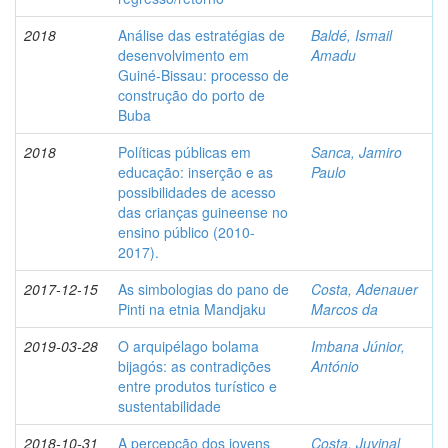
2018
Análise das estratégias de
Baldé, Ismail
desenvolvimento em
Amadu
Guiné-Bissau: processo de
construção do porto de
Buba
2018
Políticas públicas em
Sanca, Jamiro
educação: inserção e as
Paulo
possibilidades de acesso
das crianças guineense no
ensino público (2010-
2017).
2017-12-15
As simbologias do pano de
Costa, Adenauer
Pinti na etnia Mandjaku
Marcos da
2019-03-28
O arquipélago bolama
Imbana Júnior,
bijagós: as contradições
António
entre produtos turístico e
sustentabilidade
2018-10-31
A percepção dos jovens
Costa, Juvinal