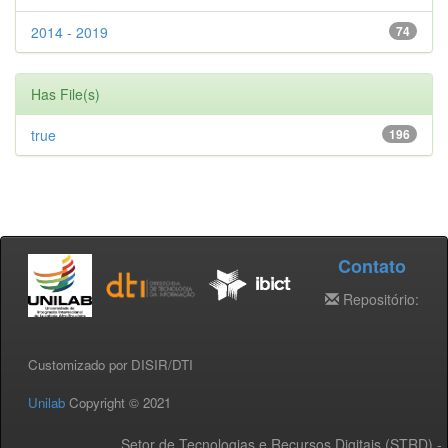
2014 - 2019
74
Has File(s)
true
196
Contato
Repositório:
Customizado por DISIR/DTI
Unilab
Copyright © 2021
Setor de Tecnologias e Recursos Digitais (STRD) -