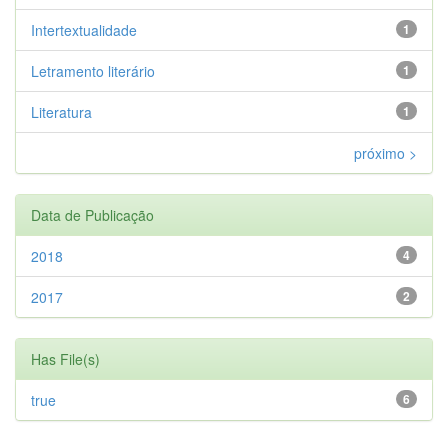
Intertextualidade
1
Letramento literário
1
Literatura
1
próximo >
Data de Publicação
2018
4
2017
2
Has File(s)
true
6