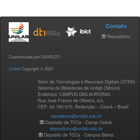
Contato
Repositório:
Customizado por DISIR/DTI
Unilab
Copyright © 2021
Setor de Tecnologias e Recursos Digitais (STRD) -
Sistema de Bibliotecas da Unilab (Sibiuni)
Endereço: CAMPUS DAS AURORAS
Rua José Franco de Oliveira, s/n,
CEP.: 62.790-970, Redenção – Ceará – Brasil
repositorio@unilab.edu.br
Depósito de TCCs - Campi Ceará:
depositotcc@unilab.edu.br
Depósito de TCCs - Campus Bahia: