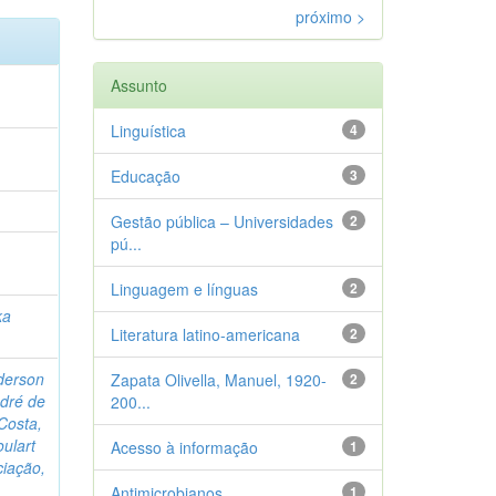
próximo >
Assunto
Linguística
4
Educação
3
Gestão pública – Universidades
2
pú...
Linguagem e línguas
2
ka
Literatura latino-americana
2
derson
Zapata Olivella, Manuel, 1920-
2
ndré de
200...
Costa,
oulart
Acesso à informação
1
iação,
Antimicrobianos
1