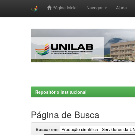
Página inicial
Navegar
Ajuda
Skip
navigation
Repositório Institucional
Página de Busca
Buscar em: