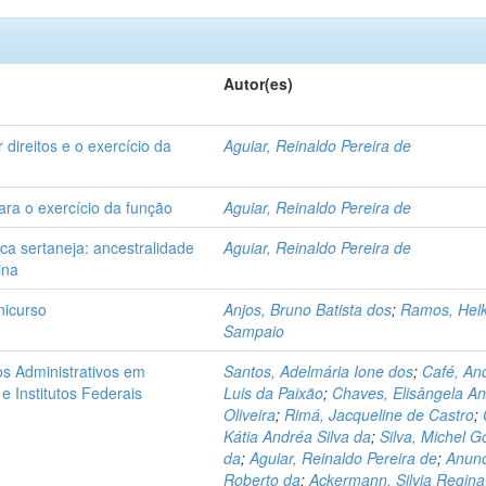
Autor(es)
direitos e o exercício da
Aguiar, Reinaldo Pereira de
ra o exercício da função
Aguiar, Reinaldo Pereira de
ica sertaneja: ancestralidade
Aguiar, Reinaldo Pereira de
ina
nicurso
Anjos, Bruno Batista dos
;
Ramos, Hel
Sampaio
os Administrativos em
Santos, Adelmária Ione dos
;
Café, An
e Institutos Federais
Luis da Paixão
;
Chaves, Elisângela A
Oliveira
;
Rimá, Jacqueline de Castro
;
Kátia Andréa Silva da
;
Silva, Michel G
da
;
Aguiar, Reinaldo Pereira de
;
Anunc
Roberto da
;
Ackermann, Silvia Regina