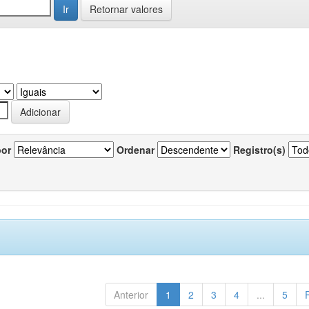
Retornar valores
por
Ordenar
Registro(s)
Anterior
1
2
3
4
...
5