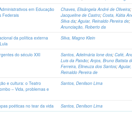
 Administrativos em Educação
Chaves, Elisângela André de Oliveira
os Federais
Jacqueline de Castro
;
Costa, Kátia A
Silva da
;
Aguiar, Reinaldo Pereira de
;
Anunciação, Roberto da
cional da política externa
Silva, Magno Klein
 Lula
rgentes do século XXI
Santos, Adelmária Ione dos
;
Café, An
Luis da Paixão
;
Anjos, Bruno Batista 
Ferreira, Elineuza dos Santos
;
Aguiar,
Reinaldo Pereira de
o e cultura: o Teatro
Santos, Denilson Lima
lombo – Vida, problemas e
mpas poéticas no tear da vida
Santos, Denilson Lima