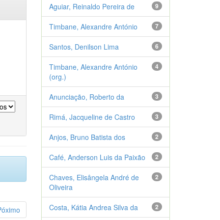
Aguiar, Reinaldo Pereira de
9
Timbane, Alexandre António
7
Santos, Denilson Lima
6
Timbane, Alexandre António
4
(org.)
Anunciação, Roberto da
3
Rimá, Jacqueline de Castro
3
Anjos, Bruno Batista dos
2
Café, Anderson Luis da Paixão
2
Chaves, Elisângela André de
2
Oliveira
Costa, Kátia Andrea Silva da
2
Póximo