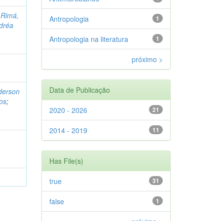
;
Rimá,
Antropologia
1
ndréa
Antropologia na literatura
1
próximo >
Data de Publicação
derson
dos
;
2020 - 2026
21
2014 - 2019
11
Has File(s)
true
31
false
1