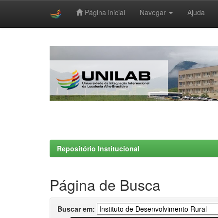
Página inicial
Navegar
Ajuda
Skip
navigation
Repositório Institucional
Página de Busca
Buscar em: