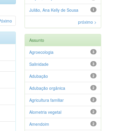
Julião, Ana Kelly de Sousa
1
Póximo
próximo >
Assunto
Agroecologia
3
Salinidade
3
Adubação
2
Adubação orgânica
2
Agricultura familiar
2
Alometria vegetal
2
Amendoim
2