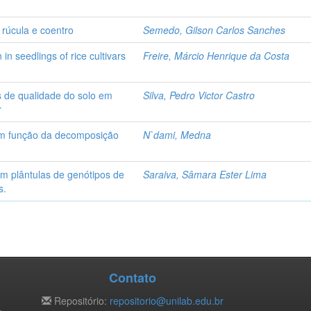
 rúcula e coentro
Semedo, Gilson Carlos Sanches
 seedlings of rice cultivars
Freire, Márcio Henrique da Costa
os de qualidade do solo em
Silva, Pedro Victor Castro
r
m função da decomposição
N`dami, Medna
 plântulas de genótipos de
Saraiva, Sâmara Ester Lima
s.
Contato
Repositório:
repositorio@unilab.edu.br