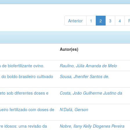
Anterior
1
2
3
4
Autor(es)
e biofertilizante ovino.
Raulino, Júlia Amanda de Melo
do boldo-brasileiro cultivado
Sousa, Jhenifer Santos de.
eto sob diferentes doses e
Costa, João Guilherme Justino da
eiro fertilizado com doses de
N’Dafá, Gerson
re idosos: uma revisão da
Nobre, Ilany Kelly Diogenes Pereira