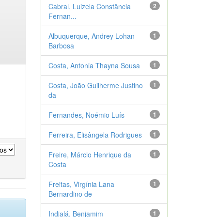
Cabral, Luizela Constância
2
Fernan...
Albuquerque, Andrey Lohan
1
Barbosa
Costa, Antonia Thayna Sousa
1
Costa, João Guilherme Justino
1
da
Fernandes, Noémio Luís
1
Ferreira, Elisângela Rodrigues
1
Freire, Márcio Henrique da
1
Costa
Freitas, Virgínia Lana
1
Bernardino de
Indjalá, Benjamim
1