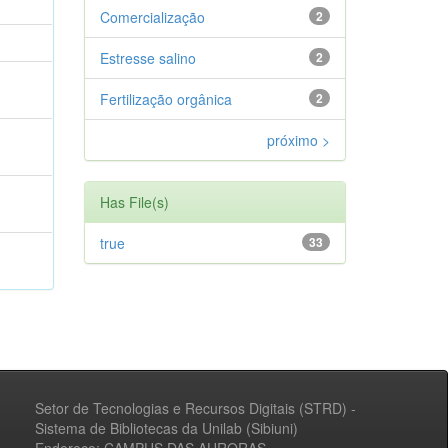
Comercialização
2
Estresse salino
2
Fertilização orgânica
2
próximo >
Has File(s)
true
33
Setor de Tecnologias e Recursos Digitais (STRD) -
Sistema de Bibliotecas da Unilab (Sibiuni)