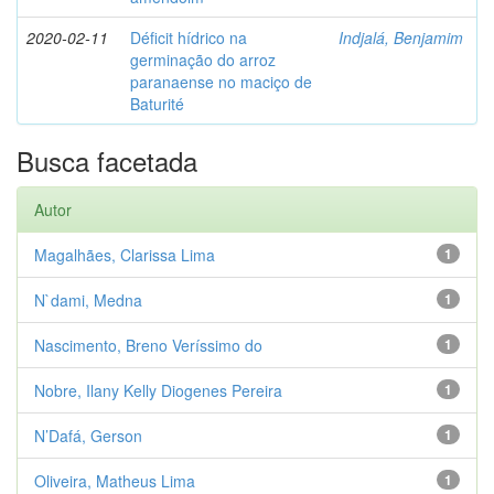
2020-02-11
Déficit hídrico na
Indjalá, Benjamim
germinação do arroz
paranaense no maciço de
Baturité
Busca facetada
Autor
Magalhães, Clarissa Lima
1
N`dami, Medna
1
Nascimento, Breno Veríssimo do
1
Nobre, Ilany Kelly Diogenes Pereira
1
N’Dafá, Gerson
1
Oliveira, Matheus Lima
1