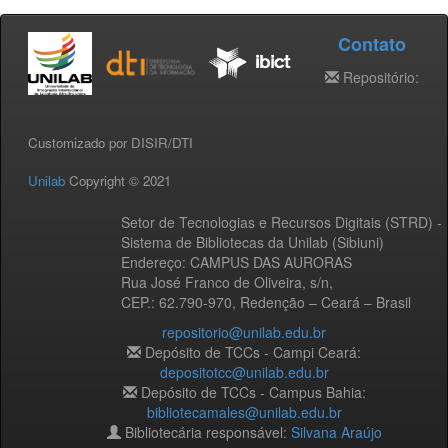
Contato
Repositório:
Customizado por DISIR/DTI
Unilab
Copyright © 2021
Setor de Tecnologias e Recursos Digitais (STRD) -
Sistema de Bibliotecas da Unilab (Sibiuni)
Endereço: CAMPUS DAS AURORAS
Rua José Franco de Oliveira, s/n,
CEP.: 62.790-970, Redenção – Ceará – Brasil
repositorio@unilab.edu.br
Depósito de TCCs - Campi Ceará:
depositotcc@unilab.edu.br
Depósito de TCCs - Campus Bahia:
bibliotecamales@unilab.edu.br
Bibliotecária responsável:
Silvana Araújo