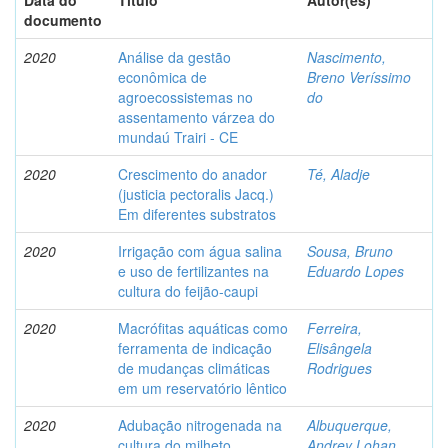
Data do
Título
Autor(es)
documento
2020
Análise da gestão
Nascimento,
econômica de
Breno Veríssimo
agroecossistemas no
do
assentamento várzea do
mundaú Trairi - CE
2020
Crescimento do anador
Té, Aladje
(justicia pectoralis Jacq.)
Em diferentes substratos
2020
Irrigação com água salina
Sousa, Bruno
e uso de fertilizantes na
Eduardo Lopes
cultura do feijão-caupi
2020
Macrófitas aquáticas como
Ferreira,
ferramenta de indicação
Elisângela
de mudanças climáticas
Rodrigues
em um reservatório lêntico
2020
Adubação nitrogenada na
Albuquerque,
cultura do milheto
Andrey Lohan