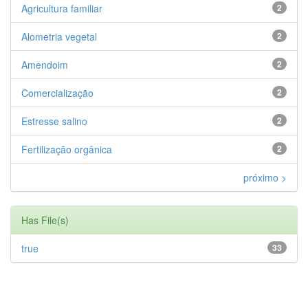
Agricultura familiar
2
Alometria vegetal
2
Amendoim
2
Comercialização
2
Estresse salino
2
Fertilização orgânica
2
próximo >
Has File(s)
true
33